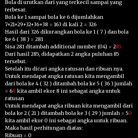
Bola di urutkan dari yang terkecil sampai yang
terbesar.
Bola ke 1 sampai bola ke 6 dijumlahkan
7+21+29+32+36+38 = 163 di kali 2 = 326
Hasil dari 326 dikurangkan bola ke 1 ( 7 ) dan bola
ke 6 ( 38 ) = 281
Sisa 281 ditambah additional number (04) = 2
85
Dari hasil 285, didapatkan 2 angka puluhan 85
tersebut.
Setelah itu dicari angka ratusan dan ribuan nya.
Untuk mendapat angka ratusan kita mengambil
dari bola ke 4 ( 32 ) ditambah bola ke 5 ( 36 ) jumlah
= 6
8
kita ambil ekor 8 ini sebagai angka untuk
ratusan
Untuk mendapat angka ribuan kita mengambil dari
bola ke 2 ( 21 ) ditambah bola ke 3 ( 29 ) jumlah = 5
0
kita ambil ekor 0 ini sebagai angka untuk ribuan.
Maka hasil perhitungan diatas:
Ribuan = 0