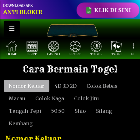
DOWNLOAD APK
KLIK DI SINI
ANTI BLOKIR
HOME
SLOT
CASINO
SPORT
TOGEL
TABLE
FISH
Cara Bermain Togel
Nomor Keluar
4D 3D 2D
Colok Bebas
Macau
Colok Naga
Colok Jitu
Tengah Tepi
50:50
Shio
Silang
Kembang
Nomor Keluar