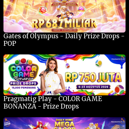
Gates of Olympus - Daily Prize Drops -
POP
Pragmatig Play - COLOR GAME
BONANZA - Prize Drops