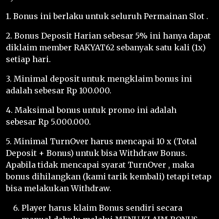
1. Bonus ini berlaku untuk seluruh Permainan Slot .
2. Bonus Deposit Harian sebesar 5% ini hanya dapat
diklaim member RAKYAT62 sebanyak satu kali (1x)
setiap hari.
3. Minimal deposit untuk mengklaim bonus ini
adalah sebesar Rp 100.000.
4. Maksimal bonus untuk promo ini adalah
sebesar Rp 5.000.000.
5. Minimal TurnOver harus mencapai 10 x (Total
Deposit + Bonus) untuk bisa Withdraw Bonus.
Apabila tidak mencapai syarat TurnOver , maka
bonus dihilangkan (kami tarik kembali) tetapi tetap
bisa melakukan Withdraw.
Player harus klaim Bonus sendiri secara