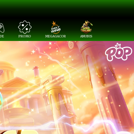
DE
PROMO
MEGAGACOR
ANUBIS