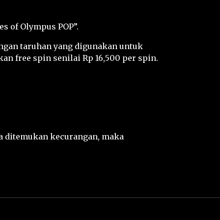
es of Olympus POP”.
engan taruhan yang digunakan untuk
n free spin senilai Rp 16,500 per spin.
ika ditemukan kecurangan, maka