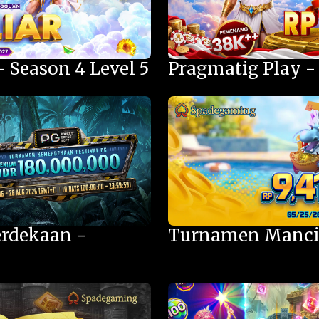
Season 4 Level 5
Pragmatig Play 
rdekaan -
Turnamen Manci