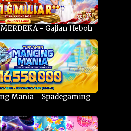
- MERDEKA - Gajian Heboh
ng Mania - Spadegaming