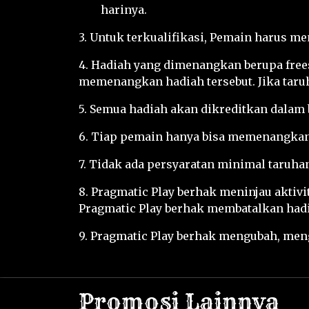
harinya.
3. Untuk terkualifikasi, Pemain harus m
4. Hadiah yang dimenangkan berupa fre
memenangkan hadiah tersebut. Jika taruh
5. Semua hadiah akan dikreditkan dalam 
6. Tiap pemain hanya bisa memenangkan
7. Tidak ada persyaratan minimal taruha
8. Pragmatic Play berhak meninjau akti
Pragmatic Play berhak membatalkan hadi
9. Pragmatic Play berhak mengubah, men
Promosi Lainnya