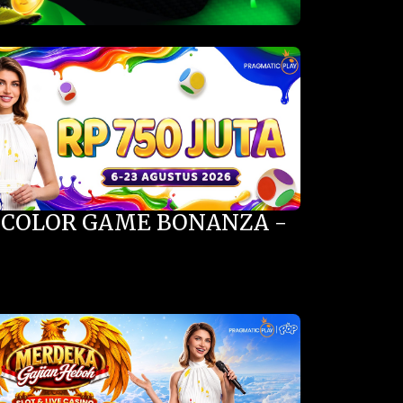
 - COLOR GAME BONANZA -