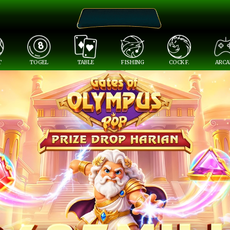
T
TOGEL
TABLE
FISHING
COCK F.
ARCA