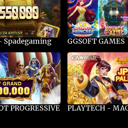
- Spadegaming
GGSOFT GAMES
OT PROGRESSIVE
PLAYTECH - MAG