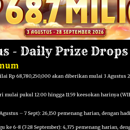
s - Daily Prize Drops
Umum
nilai Rp 68,780,250,000 akan diberikan mulai 3 Agustus 
ri mulai pukul 12:00 hingga 11:59 keesokan harinya (W
 Agustus – 7 Sept): 26,150 pemenang harian, dengan hadi
gu ke 6-8 (7-28 September): 4,375 pemenang harian, deng