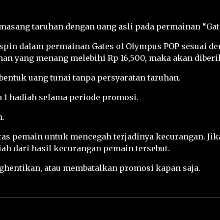
emasang taruhan dengan uang asli pada permainan “Gat
espin dalam permainan Gates of Olympus POP sesuai d
an yang menang melebihi Rp 16,500, maka akan diberika
bentuk uang tunai tanpa persyaratan taruhan.
 1 hadiah selama periode promosi.
n.
vitas pemain untuk mencegah terjadinya kecurangan. J
ah dari hasil kecurangan pemain tersebut.
ghentikan, atau membatalkan promosi kapan saja.