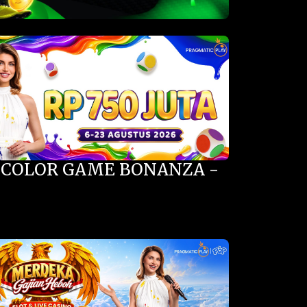
 - COLOR GAME BONANZA -