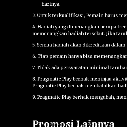
harinya.
3. Untuk terkualifikasi, Pemain harus m
4. Hadiah yang dimenangkan berupa fre
memenangkan hadiah tersebut. Jika taruh
5. Semua hadiah akan dikreditkan dalam 
6. Tiap pemain hanya bisa memenangkan
7. Tidak ada persyaratan minimal taruha
8. Pragmatic Play berhak meninjau akti
Pragmatic Play berhak membatalkan hadi
9. Pragmatic Play berhak mengubah, men
Promosi Lainnya