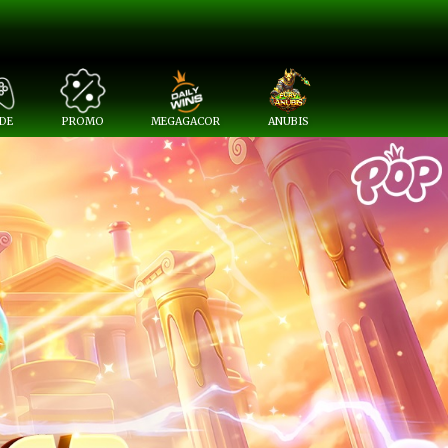
DE
PROMO
MEGAGACOR
ANUBIS