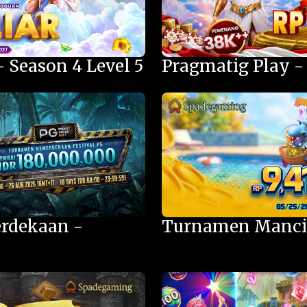
Season 4 Level 5
Pragmatig Play 
rdekaan -
Turnamen Manci