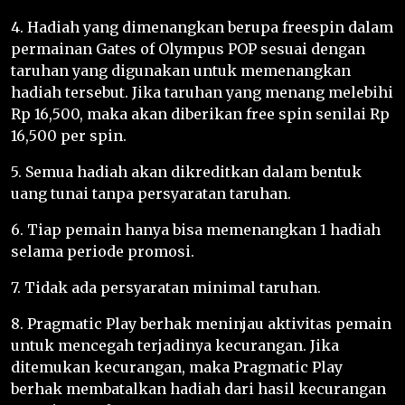
4. Hadiah yang dimenangkan berupa freespin dalam
permainan Gates of Olympus POP sesuai dengan
taruhan yang digunakan untuk memenangkan
hadiah tersebut. Jika taruhan yang menang melebihi
Rp 16,500, maka akan diberikan free spin senilai Rp
16,500 per spin.
5. Semua hadiah akan dikreditkan dalam bentuk
uang tunai tanpa persyaratan taruhan.
6. Tiap pemain hanya bisa memenangkan 1 hadiah
selama periode promosi.
7. Tidak ada persyaratan minimal taruhan.
8. Pragmatic Play berhak meninjau aktivitas pemain
untuk mencegah terjadinya kecurangan. Jika
ditemukan kecurangan, maka Pragmatic Play
berhak membatalkan hadiah dari hasil kecurangan