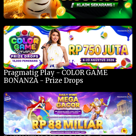
Pragmatig Play - COLOR GAME
BONANZA - Prize Drops