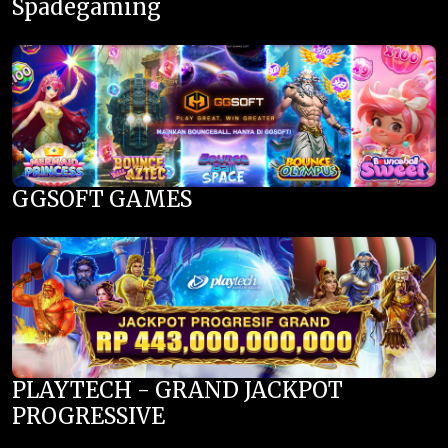
Spadegaming
GGSOFT GAMES
PLAYTECH - GRAND JACKPOT
PROGRESSIVE